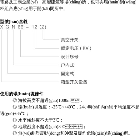
電路及工礦企業(yè)，高層建筑等場(chǎng)所，也可與環(huán)網(wǎng)
柜組合應(yīng)用于開(kāi)閉所中。
型號(hào)含義
使用的環(huán)境條件
◎ 海拔高度不超過(guò)1000m；
◎ 環(huán)境溫度：-25℃~+40℃，24小時(shí)內(nèi)平均溫度不超
過(guò)+35℃；
◎ 水平傾斜度不大于3℃；
◎ 地震烈度不超過(guò)8℃；
◎ 無(wú)劇烈震動(dòng)和沖擊及爆炸危險(xiǎn)場(chǎng)所。