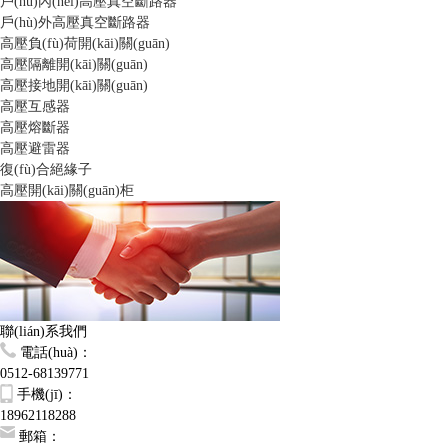
戶(hù)內(nèi)高壓真空斷路器
戶(hù)外高壓真空斷路器
高壓負(fù)荷開(kāi)關(guān)
高壓隔離開(kāi)關(guān)
高壓接地開(kāi)關(guān)
高壓互感器
高壓熔斷器
高壓避雷器
復(fù)合絕緣子
高壓開(kāi)關(guān)柜
聯(lián)系我們
電話(huà)：
0512-68139771
手機(jī)：
18962118288
郵箱：