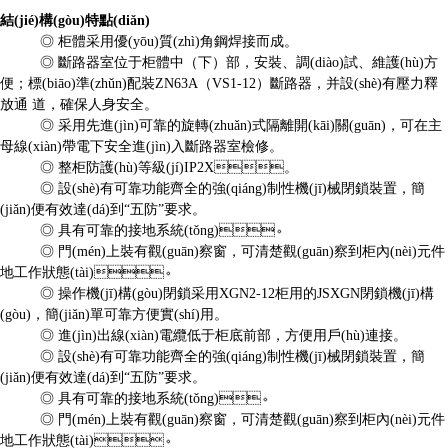
結(jié)構(gòu)特點(diǎn)
◎ 柜體采用優(yōu)質(zhì)角鋼焊接而成。
◎ 斷路器室位于柜體中（下）部，安裝、調(diào)試、維護(hù)方
便；標(biāo)準(zhǔn)配裝ZN63A（VS1-12）斷路器，并設(shè)有壓力釋
放通 道，確保人身安全。
◎ 采用先進(jìn)可靠的旋轉(zhuǎn)式隔離開(kāi)關(guān)，可在主
母線(xiàn)帶電下安全進(jìn)入斷路器室檢修。
◎ 整柜防護(hù)等級(jí)IP2X。
◎ 設(shè)有可靠功能齊全的強(qiáng)制性機(jī)械閉鎖裝置，簡
(jiǎn)便有效達(dá)到“五防”要求。
◎ 具有可靠的接地系統(tǒng)。
◎ 門(mén)上裝有觀(guān)察窗，可清楚觀(guān)察到柜內(nèi)元件
地工作狀態(tài)。
◎ 操作機(jī)構(gòu)閉鎖采用XGN2-12柜用的JSXGN閉鎖機(jī)構
(gòu)，簡(jiǎn)單可靠方便實(shí)用。
◎ 進(jìn)出線(xiàn)電纜低于柜底前部，方便用戶(hù)連接。
◎ 設(shè)有可靠功能齊全的強(qiáng)制性機(jī)械閉鎖裝置，簡
(jiǎn)便有效達(dá)到“五防”要求。
◎ 具有可靠的接地系統(tǒng)。
◎ 門(mén)上裝有觀(guān)察窗，可清楚觀(guān)察到柜內(nèi)元件
地工作狀態(tài)。