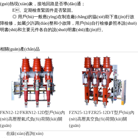
(guò)熱現(xiàn)象，接地回路是否導(dǎo)通；
E、定期檢查緊固件是否緊固。
◎ 用戶(hù)一般應(yīng)在制造廠(chǎng)的協(xié)助下進(jìn)行故
障檢修，如屬少許調(diào)整和小故障，用戶(hù)自行檢修參照本說(shuō)
明書(shū)和主要元件各自的說(shuō)明書(shū)進(jìn)行。
相關(guān)產(chǎn)品
FKN12-12/FKRN12-12D型戶(hù)內
FZN25-12/FZR25-12D/T型戶(hù)內
(nèi)高壓壓氣式負(fù)荷開(kāi)關
(nèi)高壓真空負(fù)荷開(kāi)關
(guān)
(guān)
在線(xiàn)咨詢(xún)