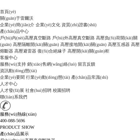
首頁(yè)
關(guān)于雷爾沃
企業(yè)簡(jiǎn)介
企業(yè)文化
資質(zhì)證書(shū)
產(chǎn)品中心
戶(hù)內(nèi)高壓真空斷路
戶(hù)外高壓真空斷路
高壓負(fù)荷開(kāi)關
(guān)
高壓隔離開(kāi)關(guān)
高壓接地開(kāi)關(guān)
高壓互感器
高壓
熔斷器
高壓避雷器
復(fù)合絕緣子
高壓開(kāi)關(guān)柜
客服中心
服務(wù)支持
銷(xiāo)售網(wǎng)絡(luò)
留言反饋
資訊動(dòng)態(tài)
企業(yè)要聞
行業(yè)動(dòng)態(tài)
產(chǎn)品常識(shí)
人才中心
人才發(fā)展
社會(huì)招聘
校園招聘
聯(lián)系我們
服務(wù)熱線(xiàn)
400-088-5696
PRODUCT SHOW
產(chǎn)品展示