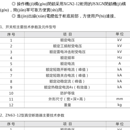
◎ 操作機(jī)構(gòu)閉鎖采用XGN2-12柜用的JSXGN閉鎖機(jī)構
(gòu)，簡(jiǎn)單可靠方便實(shí)用。
◎ 進(jìn)出線(xiàn)電纜低于柜底前部，方便用戶(hù)連接。